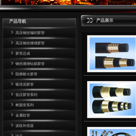
产品展示
产品导航
高压钢丝编织胶管
高压钢丝缠绕胶管
胶管总成
钢丝缠绕钻探胶管
阻燃耐火胶管
吸排泥胶管
低压胶管系列
树脂管系列
金属软管
波纹补偿器
法兰