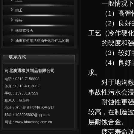
一般情况下，
由壬
（1）高弹性
接头
（2）良好的
橡胶软接头
工艺（冷作硬
油田有使用活结油壬这种产品的吗
的硬度和强
（3）较好的
联系方式
（4）良好的
河北澳通橡胶制品有限公司
求。
电话：0318-7158808
对于地沟敷设
传真：0318-4312082
事故性污水会
手机：15933187559
联系人：耿经理
耐蚀性更强的
地址：河北景县经济技术开发区
较高，在制造
邮箱：108905802@qq.com
层耐蚀合金。
网址：www.hbaotong.com.cn
疲劳寿命设计