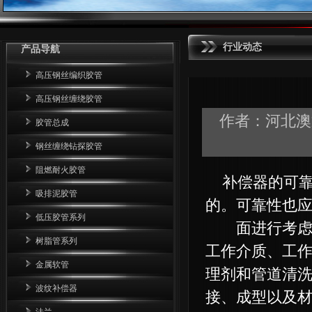
行业动态
产品导航
高压钢丝编织胶管
高压钢丝缠绕胶管
作者：
河北澳
胶管总成
钢丝缠绕钻探胶管
阻燃耐火胶管
补偿器的可靠
吸排泥胶管
的。可靠性也
低压胶管系列
面进行考虑。
树脂管系列
工作介质、工
金属软管
理剂和管道清
波纹补偿器
接、成型以及
法兰